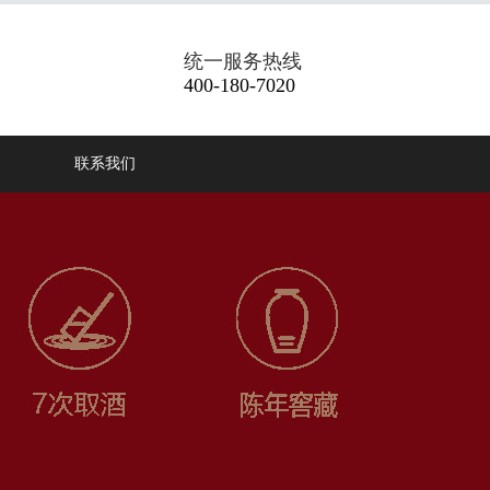
统一服务热线
400-180-7020
联系我们