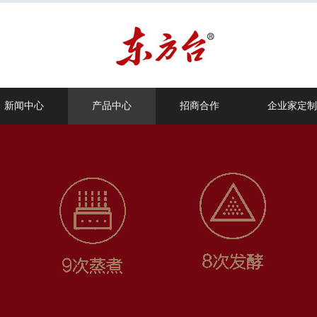
新闻中心
产品中心
招商合作
企业家定制